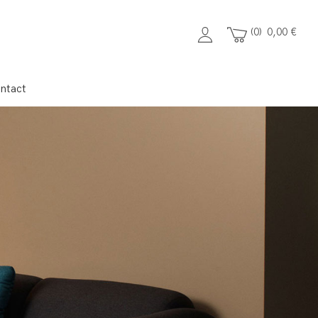
0
0,00
€
ntact