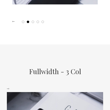
1
2
3
4
5
Fullwidth - 3 Col