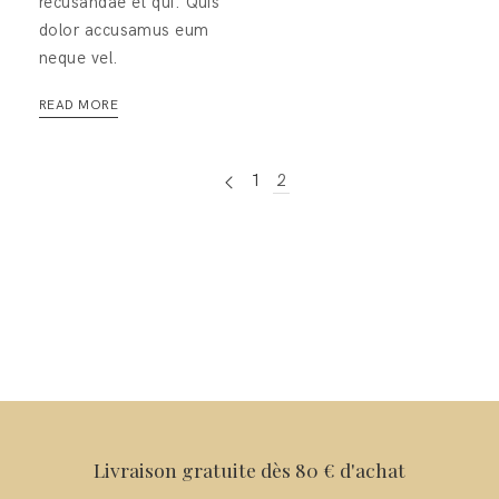
recusandae et qui. Quis
dolor accusamus eum
neque vel.
READ MORE
1
2
Livraison gratuite dès 80 € d'achat