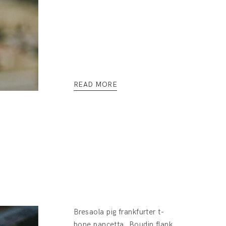
READ MORE
Bresaola pig frankfurter t-
bone pancetta. Boudin flank