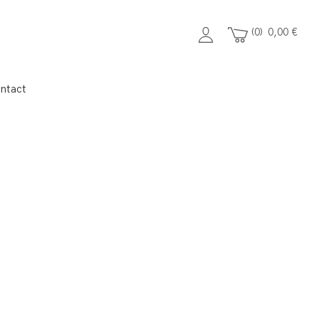
0
0,00
€
ntact